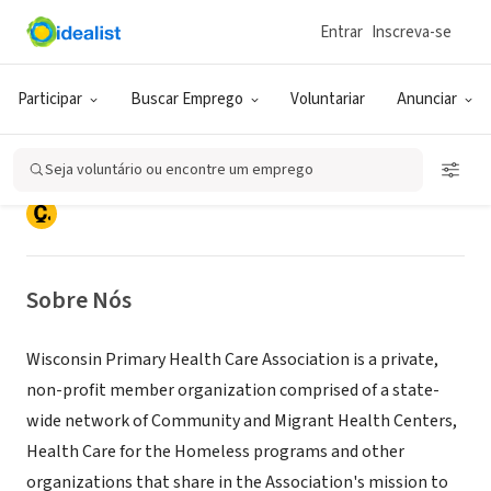
Entrar
Inscreva-se
ONG (SETOR SOCIAL)
Wisconsin Primary Health Care
Participar
Buscar Emprego
Voluntariar
Anunciar
Association
Seja voluntário ou encontre um emprego
Madison, WI
|
www.wphca.org
Sobre Nós
Wisconsin Primary Health Care Association is a private,
non-profit member organization comprised of a state-
wide network of Community and Migrant Health Centers,
Health Care for the Homeless programs and other
organizations that share in the Association's mission to