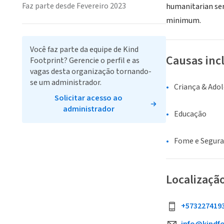
Faz parte desde Fevereiro 2023
humanitarian ser
minimum.
Você faz parte da equipe de Kind
Causas inc
Footprint? Gerencie o perfil e as
vagas desta organização tornando-
se um administrador.
Criança & Ado
Solicitar acesso ao
administrador
Educação
Fome e Segur
Localizaçã
+573227419