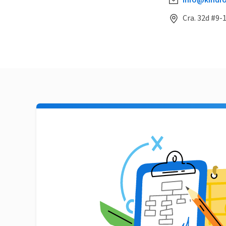
info@kindfo
Cra. 32d #9-