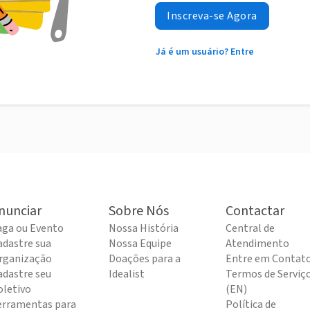
Inscreva-se Agora
Já é um usuário? Entre
nunciar
Sobre Nós
Contactar
aga ou Evento
Nossa História
Central de
adastre sua
Nossa Equipe
Atendimento
rganização
Doações para a
Entre em Contat
adastre seu
Idealist
Termos de Serviç
oletivo
(EN)
erramentas para
Política de