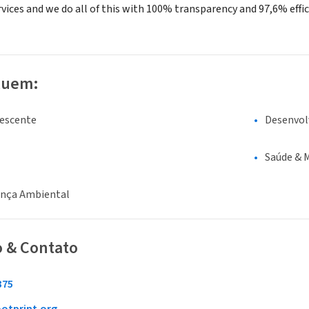
vices and we do all of this with 100% transparency and 97,6% effic
luem:
lescente
Desenvol
Saúde & 
ança Ambiental
o & Contato
375