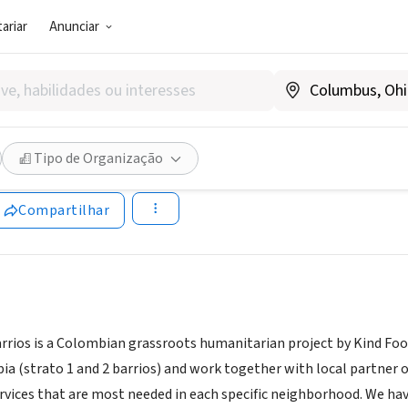
ariar
Anunciar
SOCIAL)
otprint
Tipo de Organização
uia, Colombia
|
www.kindfootprint.org/
Compartilhar
ios is a Colombian grassroots humanitarian project by Kind Foo
ia (strato 1 and 2 barrios) and work together with local partner
ervices that are most needed in each specific neighborhood. We hav