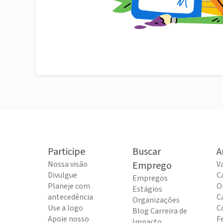
Participe
Buscar
A
Nossa visão
Emprego
V
Divulgue
C
Empregos
Planeje com
O
Estágios
antecedência
C
Organizações
Use a logo
C
Blog Carreira de
Apoie nosso
F
Impacto