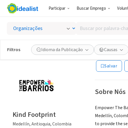
Participar
Buscar Emprego
Volunt
ONG (SETOR 
Buscar
Kind Fo
por
palavra-
chave,
Filtros
Idioma da Publicação
Causas
Medellín, Antioq
habilidades
ou
Salvar
interesses
Sobre Nós
Empower The Barr
Kind Footprint
Medellín, Colomb
to provide the s
Medellín, Antioquia, Colombia