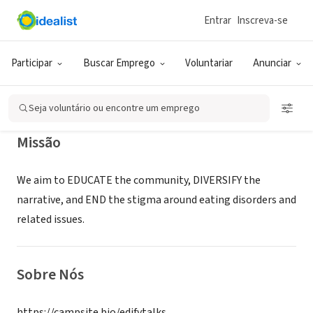
Entrar
Inscreva-se
ONG (SETOR SOCIAL)
EDify Talks
Participar
Buscar Emprego
Voluntariar
Anunciar
Fremont, CA
|
www.edifytalks.org
Seja voluntário ou encontre um emprego
Missão
We aim to EDUCATE the community, DIVERSIFY the
narrative, and END the stigma around eating disorders and
related issues.
Sobre Nós
https://campsite.bio/edifytalks