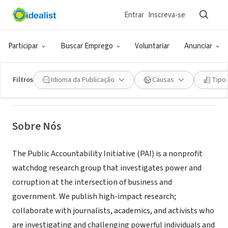
Entrar
Inscreva-se
ONG (SETOR SOCIAL)
Public Accountability Initiative
Participar
Buscar Emprego
Voluntariar
Anunciar
Buffalo, NY
|
public-accountability.org/
Filtros
Idioma da Publicação
Causas
Tipo
Sobre Nós
The Public Accountability Initiative (PAI) is a nonprofit
watchdog research group that investigates power and
corruption at the intersection of business and
government. We publish high-impact research;
collaborate with journalists, academics, and activists who
are investigating and challenging powerful individuals and