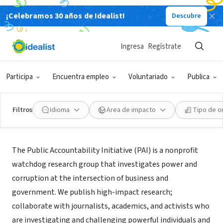
¡Celebramos 30 años de Idealist!
Descubre
ORGANIZACIÓN SIN FIN DE LUCRO
Public Accountability Initiative
Ingresa
Regístrate
Buffalo, NY
|
public-accountability.org/
Participa
Encuentra empleo
Voluntariado
Publica
Filtros
Idioma
Área de impacto
Tipo de o
Acerca de
The Public Accountability Initiative (PAI) is a nonprofit
watchdog research group that investigates power and
corruption at the intersection of business and
government. We publish high-impact research;
collaborate with journalists, academics, and activists who
are investigating and challenging powerful individuals and