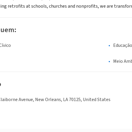
ing retrofits at schools, churches and nonprofits, we are transfor
luem:
ívico
Educaçã
Meio Amb
o
laiborne Avenue, New Orleans, LA 70125, United States