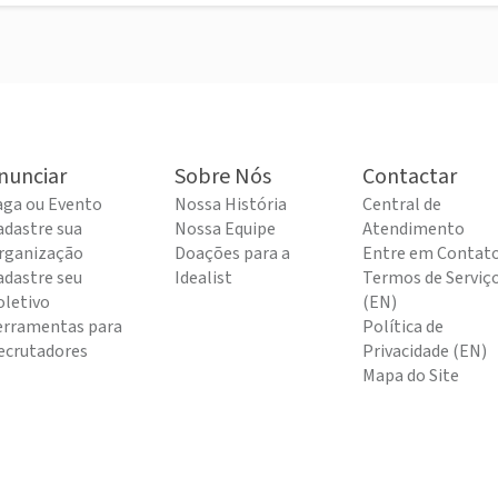
nunciar
Sobre Nós
Contactar
aga ou Evento
Nossa História
Central de
adastre sua
Nossa Equipe
Atendimento
rganização
Doações para a
Entre em Contat
adastre seu
Idealist
Termos de Serviç
oletivo
(EN)
erramentas para
Política de
ecrutadores
Privacidade (EN)
Mapa do Site