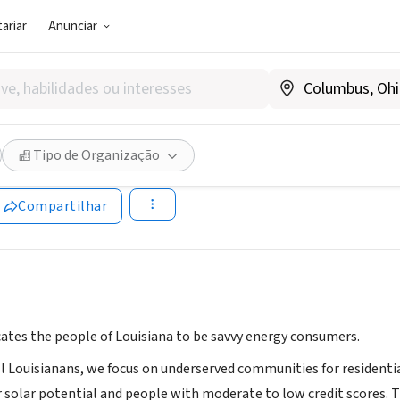
ariar
Anunciar
SOCIAL)
Wise Alliance
Tipo de Organização
|
www.energyla.org
Compartilhar
ates the people of Louisiana to be savvy energy consumers.
l Louisianans, we focus on underserved communities for residentia
solar potential and people with moderate to low credit scores.