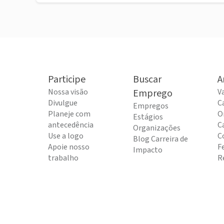
Participe
Buscar
A
Nossa visão
Emprego
V
Divulgue
C
Empregos
Planeje com
O
Estágios
antecedência
C
Organizações
Use a logo
C
Blog Carreira de
Apoie nosso
F
Impacto
trabalho
R