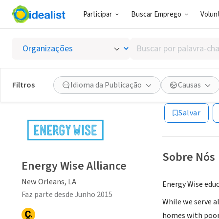
Participar
Buscar Emprego
Volunt
ONG (SETOR 
Buscar
Energy 
por
palavra-
chave,
Filtros
Idioma da Publicação
Causas
New Orleans, LA
habilidades
ou
Salvar
interesses
Sobre Nós
Energy Wise Alliance
New Orleans, LA
Energy Wise educ
Faz parte desde Junho 2015
While we serve al
homes with poor 