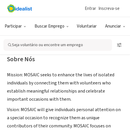
Entrar
Inscreva-se
ONG (SETOR SOCIAL)
MOSAIC- Colorado
Participar
Buscar Emprego
Voluntariar
Anunciar
Thornton, CO
|
www.MOSAICCares.org
Seja voluntário ou encontre um emprego
Sobre Nós
Mission: MOSAIC seeks to enhance the lives of isolated
individuals by connecting them with volunteers who
establish meaningful relationships and celebrate
important occasions with them.
Vision: MOSAIC will give individuals personal attention on
a special occasion to recognize them as unique
contributors of their community. MOSAIC focuses on