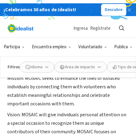
¡Celebramos 30 años de Idealist!
Descubre
ORGANIZACIÓN SIN FIN DE LUCRO
MOSAIC- Colorado
Ingresa
Regístrate
Thornton, CO
|
www.MOSAICCares.org
Participa
Encuentra empleo
Voluntariado
Publica
Acerca de
Filtros
Idioma
Área de impacto
Tipo de o
Mission: MOSAIC seeks to enhance the lives of isolated
individuals by connecting them with volunteers who
establish meaningful relationships and celebrate
important occasions with them.
Vision: MOSAIC will give individuals personal attention on
a special occasion to recognize them as unique
contributors of their community. MOSAIC focuses on