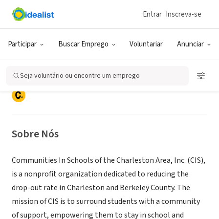
Entrar
Inscreva-se
ONG (SETOR SOCIAL)
Communities In Schools of the
Participar
Buscar Emprego
Voluntariar
Anunciar
Charleston Area, Inc.
Seja voluntário ou encontre um emprego
Charleston, SC
|
www.CISCharleston.org
Sobre Nós
Communities In Schools of the Charleston Area, Inc. (CIS),
is a nonprofit organization dedicated to reducing the
drop-out rate in Charleston and Berkeley County. The
mission of CIS is to surround students with a community
of support, empowering them to stay in school and