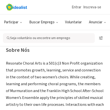
Entrar
Inscreva-se
ONG (SETOR SOCIAL)
Resonate Choral Arts
Participar
Buscar Emprego
Voluntariar
Anunciar
Portland, OR
|
www.resonatepdx.org
Seja voluntário ou encontre um emprego
Sobre Nós
Resonate Choral Arts is a 501(c)3 Non Profit organization
that promotes growth, learning, service and connection
in the context of two women’s choirs. While creating,
learning and performing choral programs, the members
of Murmuration and the Franklin High School After-School
Women’s Ensemble apply the principles of skilled musical
artistry to their own life processes. Interactions with each