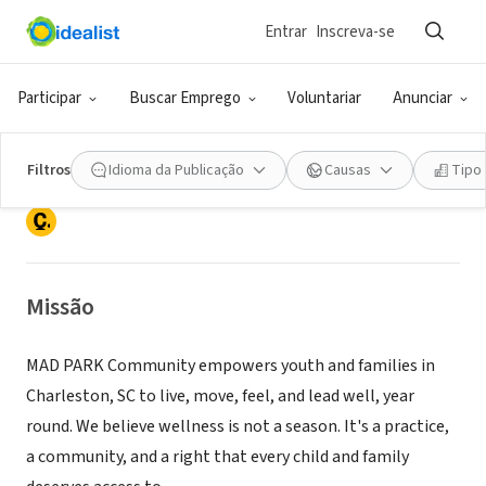
Entrar
Inscreva-se
ONG (SETOR SOCIAL)
Participar
Buscar Emprego
Voluntariar
Anunciar
MAD Park Community
Filtros
Idioma da Publicação
Causas
Tipo
Charleston, SC
|
www.madparkcommunity.org
Missão
MAD PARK Community empowers youth and families in
Charleston, SC to live, move, feel, and lead well, year
round. We believe wellness is not a season. It's a practice,
a community, and a right that every child and family