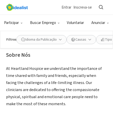
Entrar
Inscreva-se
ONG (SETOR SOCIAL)
Heartland Hospice Quad Cities
Participar
Buscar Emprego
Voluntariar
Anunciar
Davenport,
www.gentivahs.com/services/hospice-
|
IA
care/heartland-hospice/
Filtros
Idioma da Publicação
Causas
Tipo
Sobre Nós
At Heartland Hospice we understand the importance of
time shared with family and friends, especially when
facing the challenges of a life-limiting illness. Our
clinicians are dedicated to offering the compassionate
physical, spiritual and emotional care people need to
make the most of these moments.