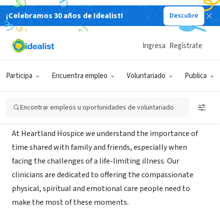
¡Celebramos 30 años de Idealist!
Descubre
ORGANIZACIÓN SIN FIN DE LUCRO
Heartland Hospice Quad Cities
Ingresa
Regístrate
Davenport,
www.gentivahs.com/services/hospice-
|
IA
care/heartland-hospice/
Participa
Encuentra empleo
Voluntariado
Publica
Acerca de
Encontrar empleos u oportunidades de voluntariado
At Heartland Hospice we understand the importance of
time shared with family and friends, especially when
facing the challenges of a life-limiting illness. Our
clinicians are dedicated to offering the compassionate
physical, spiritual and emotional care people need to
make the most of these moments.