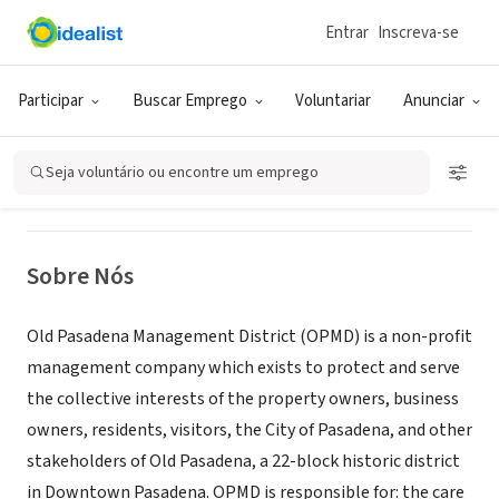
Entrar
Inscreva-se
ONG (SETOR SOCIAL)
Old Pasadena Management District
Participar
Buscar Emprego
Voluntariar
Anunciar
Pasadena, CA
|
www.oldpasadena.org
Seja voluntário ou encontre um emprego
Sobre Nós
Old Pasadena Management District (OPMD) is a non-profit
management company which exists to protect and serve
the collective interests of the property owners, business
owners, residents, visitors, the City of Pasadena, and other
stakeholders of Old Pasadena, a 22-block historic district
in Downtown Pasadena. OPMD is responsible for: the care