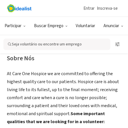
Entrar
Inscreva-se
ONG (SETOR SOCIAL)
Care One Hospice
Participar
Buscar Emprego
Voluntariar
Anunciar
Tarzana, CA
|
Careonehospice.com
Seja voluntário ou encontre um emprego
Sobre Nós
At Care One Hospice we are committed to offering the
highest quality care to our patients. Hospice care is about
living life to its fullest, up to the final moment; receiving
comfort and care when a cure is no longer possible;
surrounding a patient and their loved ones with medical,
emotional and spiritual support.
Some important
qualities that we are looking for in a volunteer: