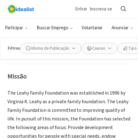
Entrar
Inscreva-se
ONG (SETOR SOCIAL)
LEAHY FAMILY FOUNDATION
Participar
Buscar Emprego
Voluntariar
Anunciar
VERNON HILLS, IL
|
Filtros
Idioma da Publicação
Causas
Tipo
Missão
The Leahy Family Foundation was established in 1996 by
Virginia K. Leahy as a private family foundation. The Leahy
Family Foundation is committed to improving quality of
life. In pursuit of this mission, the Foundation has selected
the following areas of focus: Provide development
opportunities for people with special needs, endow