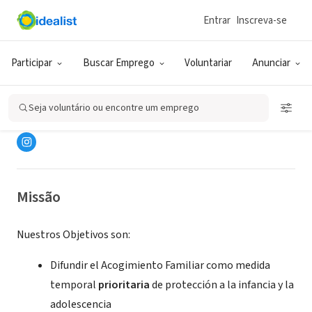
Entrar
Inscreva-se
ONG (SETOR SOCIAL)
Participar
Buscar Emprego
Voluntariar
Anunciar
AFASEGO
Seja voluntário ou encontre um emprego
Segovia, CL, Espanha
Missão
Nuestros Objetivos son:
Difundir el Acogimiento Familiar como medida
temporal
prioritaria
de protección a la infancia y la
adolescencia