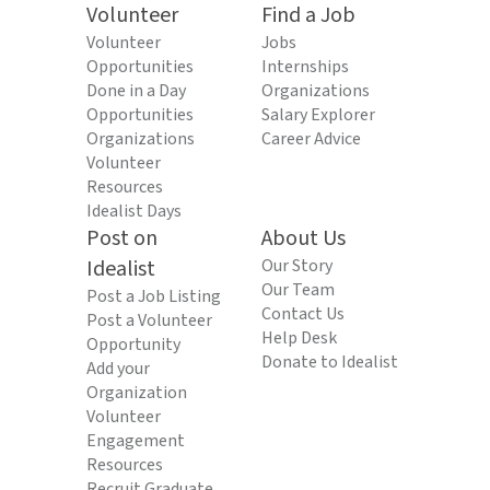
Volunteer
Find a Job
Volunteer
Jobs
Opportunities
Internships
Done in a Day
Organizations
Opportunities
Salary Explorer
Organizations
Career Advice
Volunteer
Resources
Idealist Days
Post on
About Us
Idealist
Our Story
Our Team
Post a Job Listing
Contact Us
Post a Volunteer
Help Desk
Opportunity
Donate to Idealist
Add your
Organization
Volunteer
Engagement
Resources
Recruit Graduate