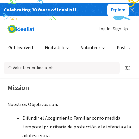
Celebrating 30 Years of Idealist!
Explore
NONPROFIT
Log In
Sign Up
AFASEGO
Get Involved
Find a Job
Volunteer
Post
Segovia, CL, Spain
Volunteer or find a job
Mission
Nuestros Objetivos son:
Difundir el Acogimiento Familiar como medida
temporal
prioritaria
de protección a la infancia y la
adolescencia