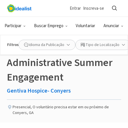
Entrar
Inscreva-se
ONG (SETOR SOCIAL)
Publicado há 3 meses
Participar
Buscar Emprego
Voluntariar
Anunciar
Healthcare
Filtros
Idioma da Publicação
Tipo de Localização
Administrative Summer
Engagement
Gentiva Hospice- Conyers
Presencial
,
O voluntário precisa estar em ou próximo de
Conyers, GA