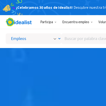
¡Celebramos 30 años de Idealist!
Descubre nuestra tra
Participa
Encuentra empleo
Volu
Buscar
por
palabra
clave
o
interés