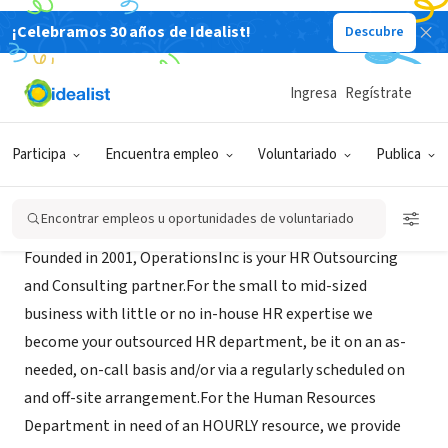
¡Celebramos 30 años de Idealist!
Descubre
AGENCIA DE CONTRATACIÓN (TERCER SECTOR)
OperationsInc
Ingresa
Regístrate
Stamford, CT
|
www.operationsinc.com/
Participa
Encuentra empleo
Voluntariado
Publica
Acerca de
Encontrar empleos u oportunidades de voluntariado
Founded in 2001, OperationsInc is your HR Outsourcing
and Consulting partner.For the small to mid-sized
business with little or no in-house HR expertise we
become your outsourced HR department, be it on an as-
needed, on-call basis and/or via a regularly scheduled on
and off-site arrangement.For the Human Resources
Department in need of an HOURLY resource, we provide