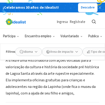
¡Celebramos 30 años de Idealist!
Descubre
COLECTIVO CIUDADANO
Erika Banaya & Colaboradores
Ingresa
Regístrate
Lagoa Santa, MG, Brasil
Participa
Encuentra empleo
Voluntariado
Publica
Acerca de
Filtros
Idioma
Área de impacto
Tipo de o
A Erika é uma Historiadora com ações voltadas para a
valorização da cultura e história da sociedade pré histórica
de Lagoa Santa através da arte rupestre especialmente.
Ela implementa oficinas gratuitas para crianças e
adolescentes na região da Lapinha (onde fica o museu da
lapinha), com a ajuda de seu filho e amigos,