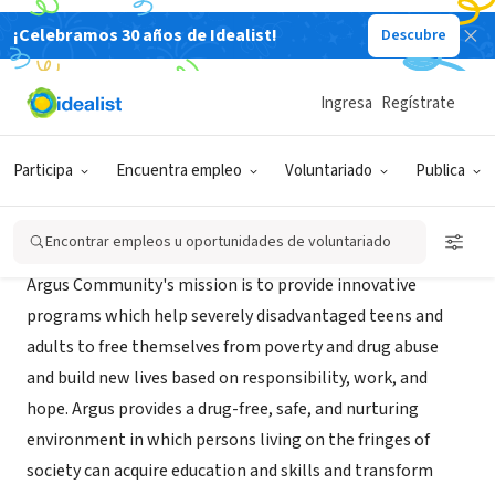
¡Celebramos 30 años de Idealist!
Descubre
CONSULTOR TERCER SECTOR
Argus Community, Inc.
Ingresa
Regístrate
New York, NY
|
www.aceum.com
Participa
Encuentra empleo
Voluntariado
Publica
Acerca de
Encontrar empleos u oportunidades de voluntariado
Argus Community's mission is to provide innovative
programs which help severely disadvantaged teens and
adults to free themselves from poverty and drug abuse
and build new lives based on responsibility, work, and
hope. Argus provides a drug-free, safe, and nurturing
environment in which persons living on the fringes of
society can acquire education and skills and transform