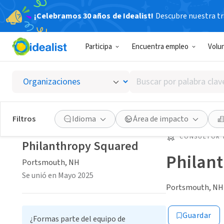
¡Celebramos 30 años de Idealist!
Descubre nuestra tra
Participa
Encuentra empleo
Volu
Buscar
por
palabra
clave
Filtros
Idioma
Área de impacto
o
interés
CONSULTOR 
Philanthropy Squared
Philan
Portsmouth, NH
Se unió en Mayo 2025
Portsmouth, NH
Guardar
¿Formas parte del equipo de