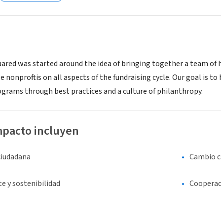
ared was started around the idea of bringing together a team of 
ise nonproftis on all aspects of the fundraising cycle. Our goal is 
rams through best practices and a culture of philanthropy.
mpacto incluyen
ciudadana
Cambio c
e y sostenibilidad
Cooperac