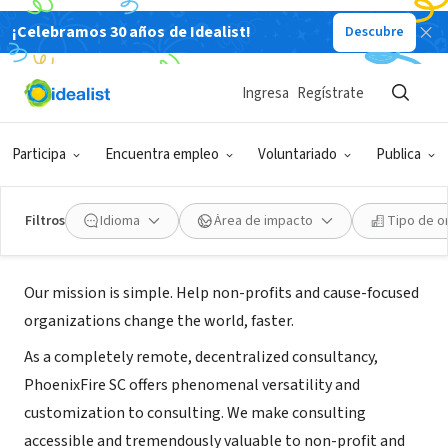
¡Celebramos 30 años de Idealist!
Descubre
CONSULTOR TERCER SECTOR
Ingresa
Regístrate
PhoenixFire Strategic Consulting
Participa
Encuentra empleo
Voluntariado
Publica
New York, NY
|
www.phoenixfiresc.com/
Filtros
Idioma
Área de impacto
Tipo de o
Acerca de
Our mission is simple. Help non-profits and cause-focused
organizations change the world, faster.
As a completely remote, decentralized consultancy,
PhoenixFire SC offers phenomenal versatility and
customization to consulting. We make consulting
accessible and tremendously valuable to non-profit and