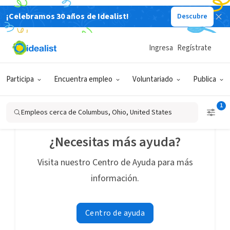
¡Celebramos 30 años de Idealist!
Descubre
Empleos
No hay empleos coincidentes con tu búsqueda
:
Todos los empleos cerca de Columbus, Ohio,
Ingresa
Regístrate
United States
Limpiar todos los filtros
Participa
Encuentra empleo
Voluntariado
Publica
1
Empleos cerca de Columbus, Ohio, United States
¿Necesitas más ayuda?
Visita nuestro Centro de Ayuda para más
información.
Centro de ayuda