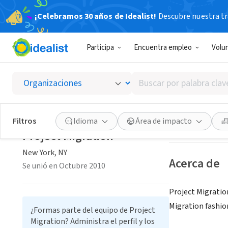
¡Celebramos 30 años de Idealist!
Descubre nuestra tra
EMPRESA SOC
Participa
Encuentra empleo
Volu
Project
Buscar
New York, NY
|
ww
por
palabra
clave
Guardar
Filtros
Idioma
Área de impacto
o
Project Migration
interés
New York, NY
Acerca de
Se unió en Octubre 2010
Project Migration
Migration fashion
¿Formas parte del equipo de Project
Migration? Administra el perfil y los