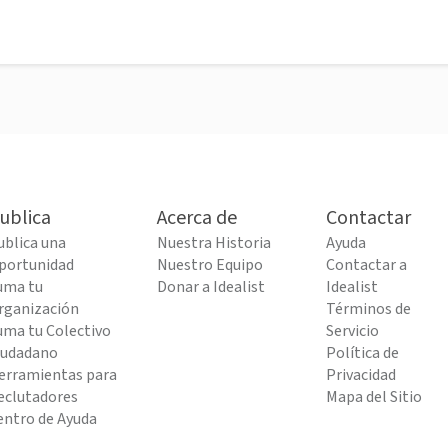
ublica
Acerca de
Contactar
ublica una
Nuestra Historia
Ayuda
portunidad
Nuestro Equipo
Contactar a
uma tu
Donar a Idealist
Idealist
rganización
Términos de
uma tu Colectivo
Servicio
iudadano
Política de
erramientas para
Privacidad
eclutadores
Mapa del Sitio
entro de Ayuda