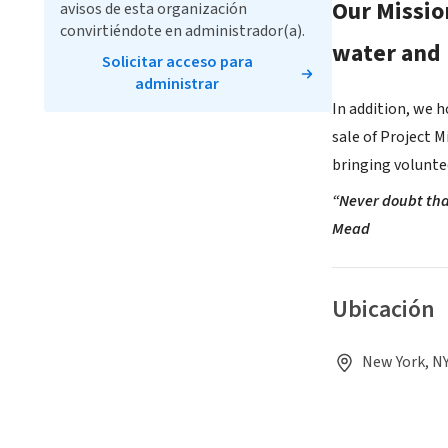
Our Mission
avisos de esta organización
convirtiéndote en administrador(a).
water and 
Solicitar acceso para
administrar
In addition, we 
sale of Project M
bringing volunte
“Never doubt that
Mead
Ubicación
New York, NY