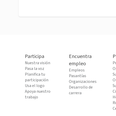
Participa
Encuentra
P
Nuestra visión
empleo
P
Pasa la voz
O
Empleos
Planifica tu
S
Pasantías
participación
O
Organizaciones
Usa el logo
S
Desarrollo de
Apoya nuestro
C
carrera
trabajo
H
R
C