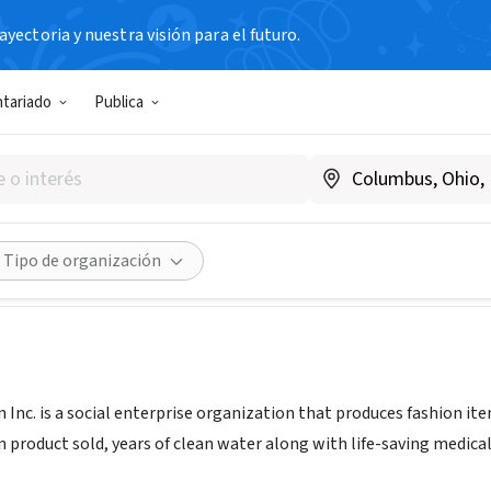
yectoria y nuestra visión para el futuro.
IAL / EMPRESA
ntariado
Publica
 Migration
w.projectmigration.org
Compartir
Tipo de organización
 Inc. is a social enterprise organization that produces fashion ite
 product sold, years of clean water along with life-saving medical