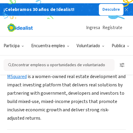
¡Celebramos 30 años de Idealist!
Descubre
EMPRESA SOCIAL / EMPRESA
MSquared
Ingresa
Regístrate
New York, NY
|
www.buildmsquared.com/
Participa
Encuentra empleo
Voluntariado
Publica
Acerca de
Encontrar empleos u oportunidades de voluntariado
MSquared
is a women-owned real estate development and
impact investing platform that delivers real solutions by
partnering with government, developers and investors to
build mixed-use, mixed-income projects that promote
inclusive economic growth and deliver strong risk-
adjusted returns.