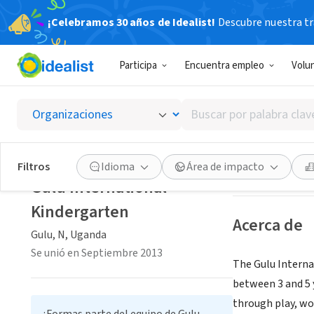
¡Celebramos 30 años de Idealist!
Descubre nuestra tra
EMPRESA SOC
Participa
Encuentra empleo
Volu
Gulu In
Buscar
Gulu, N, Uganda
por
palabra
clave
Guardar
Filtros
Idioma
Área de impacto
o
Gulu International
interés
Kindergarten
Acerca de
Gulu, N, Uganda
Se unió en Septiembre 2013
The Gulu Internat
between 3 and 5 
through play, wor