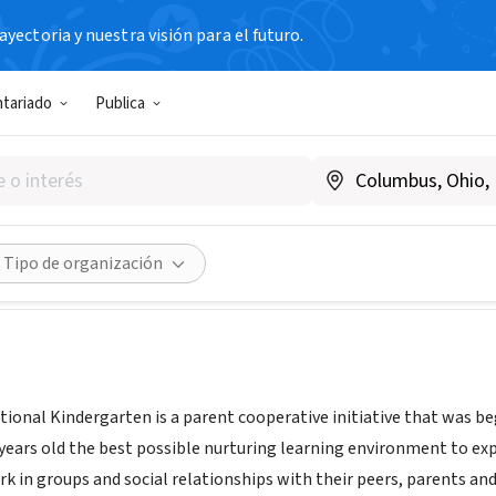
yectoria y nuestra visión para el futuro.
IAL / EMPRESA
ntariado
Publica
ternational Kindergarten
Compartir
Tipo de organización
ional Kindergarten is a parent cooperative initiative that was beg
years old the best possible nurturing learning environment to expl
k in groups and social relationships with their peers, parents and t