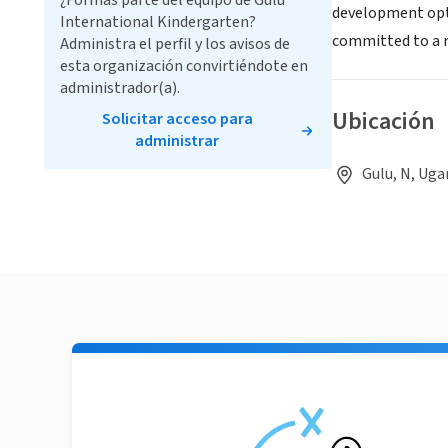
¿Formas parte del equipo de Gulu
development opti
International Kindergarten?
committed to a r
Administra el perfil y los avisos de
esta organización convirtiéndote en
administrador(a).
Ubicación
Solicitar acceso para
administrar
Gulu, N, Ug