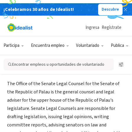
¡Celebramos 30 años de Idealist!
Descubre
GOBIERNO
Office of the Senate Legal Counsel
Ingresa
Regístrate
for the Republic of Palau
Participa
Encuentra empleo
Voluntariado
Publica
Koror State, 150, Palaos
Encontrar empleos u oportunidades de voluntariado
Acerca de
The Office of the Senate Legal Counsel for the Senate of
the Republic of Palau is the general counsel and legal
adviser for the upper house of the Republic of Palau's
legislature. Senate Legal Counsels are responsible for
drafting legislation, issuing legal opinions, writing
committee reports, advising senators on law and