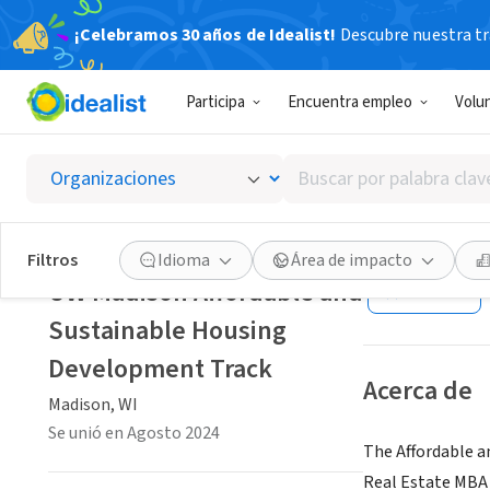
¡Celebramos 30 años de Idealist!
Descubre nuestra tra
GOBIERNO
Participa
Encuentra empleo
Volu
UW Mad
Develo
Buscar
por
palabra
Madison, WI
|
bus
clave
Filtros
Idioma
Área de impacto
o
UW Madison Affordable and
Guardar
interés
Sustainable Housing
Development Track
Acerca de
Madison, WI
Se unió en Agosto 2024
The Affordable a
Real Estate MBA 