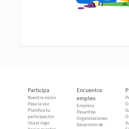
Participa
Encuentra
P
Nuestra visión
empleo
P
Pasa la voz
O
Empleos
Planifica tu
S
Pasantías
participación
O
Organizaciones
Usa el logo
S
Desarrollo de