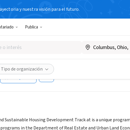
yectoria y nuestra visión para el futuro.
ntariado
Publica
ison Affordable and Sustain
pment Track
iness.wisc.edu/graduate/mba/full-time/specializations/real-es
Tipo de organización
Compartir
nd Sustainable Housing Development Track at is a unique program o
programs in the Department of Real Estate and Urban Land Econo