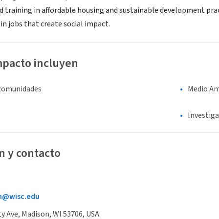
ed training in affordable housing and sustainable development prac
in jobs that create social impact.
mpacto incluyen
 comunidades
Medio Am
Investiga
n y contacto
h@wisc.edu
ty Ave, Madison, WI 53706, USA