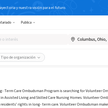
yectoria y nuestra visión para el futuro.
ntariado
Publica
ri Long-Term Care Ombudsm
O
|
health.mo.gov/seniors/ombudsman
dades
Guardar
Compartir
Tipo de organización
ng- Term Care Ombudsman Program is searching for Volunteer Omb
g in Assisted Living and Skilled Care Nursing Homes. Volunteer Om
 residents’ rights in long- term care. Volunteer Ombudsman make a