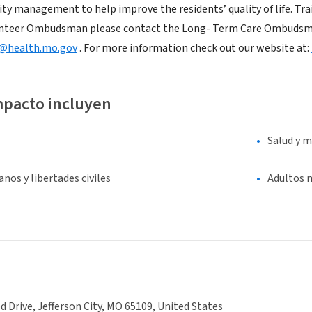
lity management to help improve the residents’ quality of life. Trai
nteer Ombudsman please contact the Long- Term Care Ombudsma
health.mo.gov
. For more information check out our website at:
mpacto incluyen
Salud y m
os y libertades civiles
Adultos 
 Drive, Jefferson City, MO 65109, United States