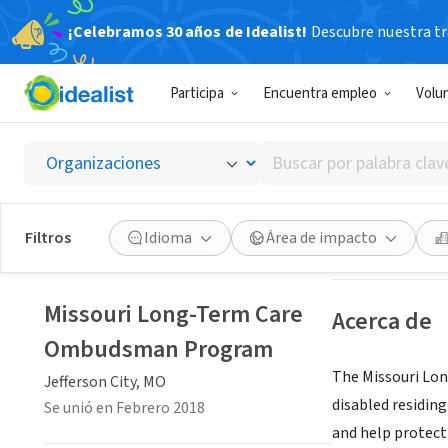
¡Celebramos 30 años de Idealist!
Descubre nuestra tra
GOBIERNO
Participa
Encuentra empleo
Volu
Missou
Buscar
Jefferson City, M
por
palabra
clave
Ver oportuni
Filtros
Idioma
Área de impacto
o
Buscando personas voluntarias
interés
Missouri Long-Term Care
Acerca de
Ombudsman Program
The Missouri Lo
Jefferson City, MO
disabled residin
Se unió en Febrero 2018
and help protect