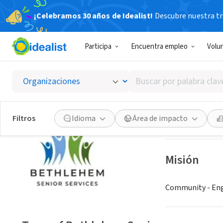
¡Celebramos 30 años de Idealist!
Descubre nuestra tra
GOBIERNO
Participa
Encuentra empleo
Volu
Town o
Buscar
Delmar, NY
|
www.
por
palabra
clave
Guardar
Filtros
Idioma
Área de impacto
o
interés
Misión
Community - Eng