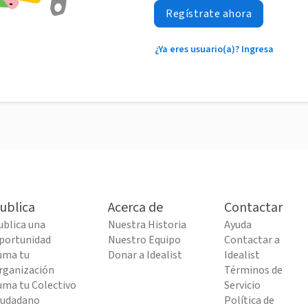
Regístrate ahora
¿Ya eres usuario(a)? Ingresa
ublica
Acerca de
Contactar
ublica una
Nuestra Historia
Ayuda
portunidad
Nuestro Equipo
Contactar a
uma tu
Donar a Idealist
Idealist
rganización
Términos de
uma tu Colectivo
Servicio
iudadano
Política de