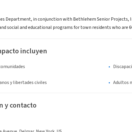
ces Department, in conjunction with Bethlehem Senior Projects, Inc
and social and educational programs for town residents who are 60
mpacto incluyen
 comunidades
Discapac
os y libertades civiles
Adultos 
n y contacto
e Avenue, Delmar, New York, US