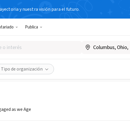
yectoria y nuestra visión para el futuro.
ntariado
Publica
f Bethlehem Senior Services
townofbethlehem.org/
Compartir
Tipo de organización
aged as we Age