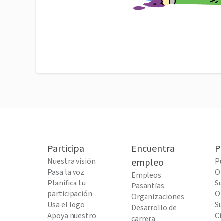
Participa
Encuentra
P
Nuestra visión
empleo
P
Pasa la voz
O
Empleos
Planifica tu
S
Pasantías
participación
O
Organizaciones
Usa el logo
S
Desarrollo de
Apoya nuestro
C
carrera