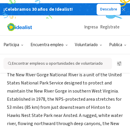
¡Celebramos 30 años de Idealist!
Descubre
GOBIERNO
New River Gorge National River
Ingresa
Regístrate
Glen Jean, WV
|
www.nps.gov/neri/index.htm
Participa
Encuentra empleo
Voluntariado
Publica
Acerca de
Encontrar empleos u oportunidades de voluntariado
The New River Gorge National River is a unit of the United
States National Park Service designed to protect and
maintain the New River Gorge in southern West Virginia.
Established in 1978, the NPS-protected area stretches for
53 miles (85 km) from just downstream of Hinton to
Hawks Nest State Park near Ansted. A rugged, white water
river, flowing northward through deep canyons, the New