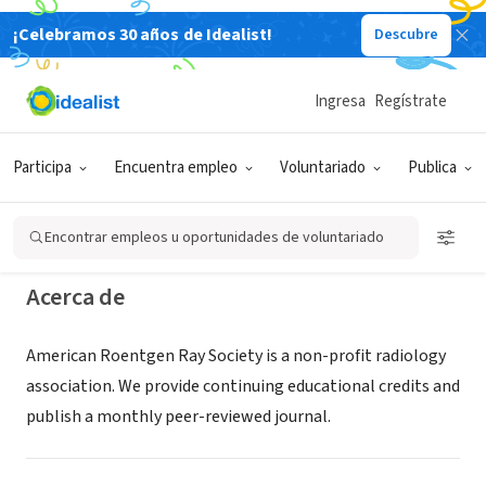
¡Celebramos 30 años de Idealist!
Descubre
ORGANIZACIÓN SIN FIN DE LUCRO
ARRS - American Roentgen Ray
Ingresa
Regístrate
Society
Participa
Encuentra empleo
Voluntariado
Publica
VA
|
www.arrs.org
Encontrar empleos u oportunidades de voluntariado
Acerca de
American Roentgen Ray Society is a non-profit radiology
association. We provide continuing educational credits and
publish a monthly peer-reviewed journal.