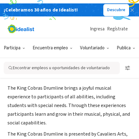
¡Celebramos 30 años de Idealist!
Descubre
ORGANIZACIÓN SIN FIN DE LUCRO
Cavaliers Arts, Performance &
Ingresa
Regístrate
Education
Participa
Encuentra empleo
Voluntariado
Publica
Rosemont, IL
|
cavaliers.org/king-cobras-drumline
Encontrar empleos u oportunidades de voluntariado
Misión
The King Cobras Drumline brings a joyful musical
experience to participants of all abilities, including
students with special needs. Through these experiences
participants learn and grow in their musical, physical, and
social capabilities.
The King Cobras Drumline is presented by Cavaliers Arts,