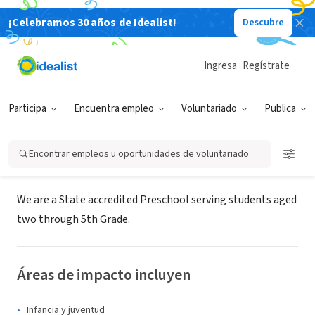
¡Celebramos 30 años de Idealist!
Descubre
ORGANIZACIÓN SIN FIN DE LUCRO
Asbury Community Christian
Ingresa
Regístrate
Preschool and Clubhouse
Participa
Encuentra empleo
Voluntariado
Publica
Arnold, MD
|
asburychristianpreschool.org
Encontrar empleos u oportunidades de voluntariado
Acerca de
We are a State accredited Preschool serving students aged
two through 5th Grade.
Áreas de impacto incluyen
Infancia y juventud