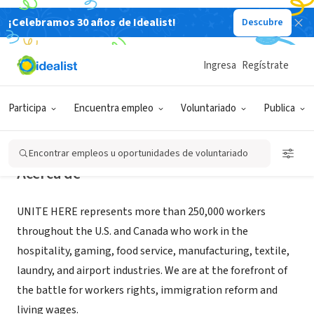
¡Celebramos 30 años de Idealist!
Descubre
ORGANIZACIÓN SIN FIN DE LUCRO
UNITE HERE Local 30
Ingresa
Regístrate
San Diego, CA
|
www.unitehere30.org/
Participa
Encuentra empleo
Voluntariado
Publica
Encontrar empleos u oportunidades de voluntariado
Acerca de
UNITE HERE represents more than 250,000 workers
throughout the U.S. and Canada who work in the
hospitality, gaming, food service, manufacturing, textile,
laundry, and airport industries. We are at the forefront of
the battle for workers rights, immigration reform and
living wages.