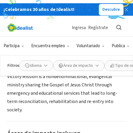
¡Celebramos 30 años de Idealist!
Descubre
ORGANIZACIÓN SIN FIN DE LUCRO
Springfield Victory Mission
Ingresa
Regístrate
Springfield, MO
|
www.victorymission.com
Participa
Encuentra empleo
Voluntariado
Publica
Acerca de
Filtros
Idioma
Área de impacto
Tipo de o
Victory Mission is a nondenominational, evangelical
ministry sharing the Gospel of Jesus Christ through
emergency and educational services that lead to long-
term reconciliation, rehabilitation and re-entry into
society.