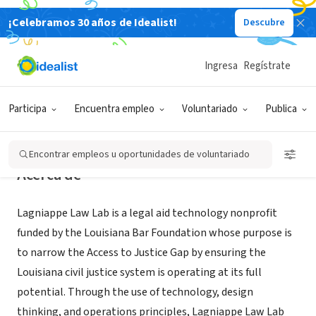
¡Celebramos 30 años de Idealist!
Descubre
ORGANIZACIÓN SIN FIN DE LUCRO
Lagniappe Law Lab
Ingresa
Regístrate
New Orleans, LA
|
www.lagniappelawlab.org
Participa
Encuentra empleo
Voluntariado
Publica
Encontrar empleos u oportunidades de voluntariado
Acerca de
Lagniappe Law Lab is a legal aid technology nonprofit
funded by the Louisiana Bar Foundation whose purpose is
to narrow the Access to Justice Gap by ensuring the
Louisiana civil justice system is operating at its full
potential. Through the use of technology, design
thinking, and operations principles, Lagniappe Law Lab