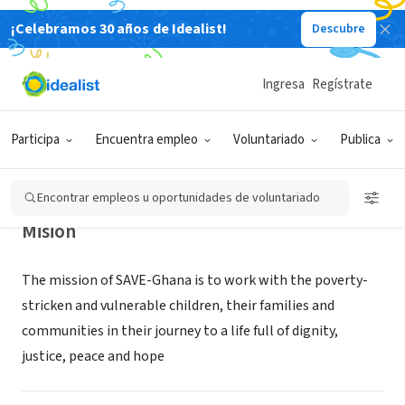
¡Celebramos 30 años de Idealist!
Descubre
ORGANIZACIÓN SIN FIN DE LUCRO
Sustainable Aid Through Voluntary
Ingresa
Regístrate
Establishment Ghana (SAVE-
Ghana)
Participa
Encuentra empleo
Voluntariado
Publica
Tumu, XA, Ghana
|
www.saveghana.org
Encontrar empleos u oportunidades de voluntariado
Misión
The mission of SAVE-Ghana is to work with the poverty-
stricken and vulnerable children, their families and
communities in their journey to a life full of dignity,
justice, peace and hope