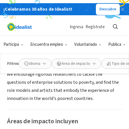
¡Celebramos 30 años de Idealist!
Descubre
ORGANIZACIÓN SIN FIN DE LUCRO
SEVEN Fund
Ingresa
Regístrate
Cambridge, MA
|
www.sevenfund.org/
Participa
Encuentra empleo
Voluntariado
Publica
Acerca de
Filtros
Idioma
Área de impacto
Tipo de o
We encourage rigorous researchers to tackle the
questions of enterprise solutions to poverty, and find the
role models and artists that embody the experience of
innovation in the world's poorest countries.
Áreas de impacto incluyen