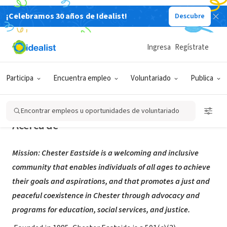
¡Celebramos 30 años de Idealist!
Descubre
ORGANIZACIÓN SIN FIN DE LUCRO
Chester Eastside, Inc.
Ingresa
Regístrate
Chester, PA
|
chestereastside.org/
Participa
Encuentra empleo
Voluntariado
Publica
Encontrar empleos u oportunidades de voluntariado
Acerca de
Mission:
Chester Eastside is a welcoming and inclusive
community that enables individuals of all ages to achieve
their goals and aspirations, and that promotes a just and
peaceful coexistence in Chester through advocacy and
programs for education, social services, and justice.