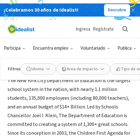
¡Celebramos 30 años de Idealist!
Descubre
ORGANIZACIÓN SIN FIN DE LUCRO
NYCDOE- Talent & New Initiatives
Ingresa
Regístrate
Brooklyn, NY
|
schools.nyc.gov/careers
Participa
Encuentra empleo
Voluntariado
Publica
Acerca de
Filtros
Idioma
Área de impacto
Tipo de o
The New York City Department of Education is the largest
school system in the nation, with nearly 1.1 million
students, 135,000 employees (including 80,000 teachers),
and an annual budget of $14+ Billion. Led by Schools
Chancellor Joel I. Klein, The Department of Education is
committed to creating a system of 1,300+ great schools.
Since its conception in 2003, the Children First Agenda for