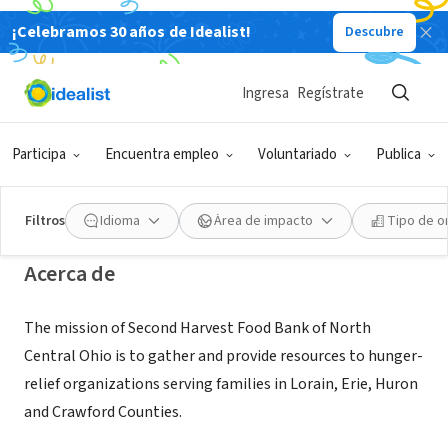
¡Celebramos 30 años de Idealist!
Descubre
ORGANIZACIÓN SIN FIN DE LUCRO
Second Harvest Food Bank of North
Ingresa
Regístrate
Central Ohio
Participa
Encuentra empleo
Voluntariado
Publica
Lorain, OH
|
www.secondharvestfoodbank.org/
Filtros
Idioma
Área de impacto
Tipo de o
Acerca de
The mission of Second Harvest Food Bank of North
Central Ohio is to gather and provide resources to hunger-
relief organizations serving families in Lorain, Erie, Huron
and Crawford Counties.