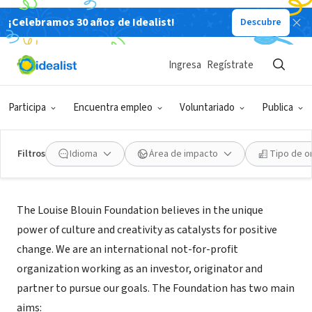
¡Celebramos 30 años de Idealist!
Descubre
ORGANIZACIÓN SIN FIN DE LUCRO
Louise Blouin Foundation
Ingresa
Regístrate
New York, NY
|
creativeleadershipsummit.org
Participa
Encuentra empleo
Voluntariado
Publica
Filtros
Idioma
Área de impacto
Tipo de o
Acerca de
The Louise Blouin Foundation believes in the unique
power of culture and creativity as catalysts for positive
change. We are an international not-for-profit
organization working as an investor, originator and
partner to pursue our goals. The Foundation has two main
aims: