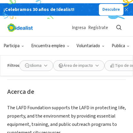
¡Celebramos 30 años de Idealist!
Descubre
ORGANIZACIÓN SIN FIN DE LUCRO
Ingresa
Regístrate
Los Angeles Fire Department
Foundation
Participa
Encuentra empleo
Voluntariado
Publica
Los Angeles, CA
|
www.supportlafd.org
Filtros
Idioma
Área de impacto
Tipo de o
Acerca de
The LAFD Foundation supports the LAFD in protecting life,
property, and the environment by providing essential
equipment, training, and public outreach programs to
supplement city resources.