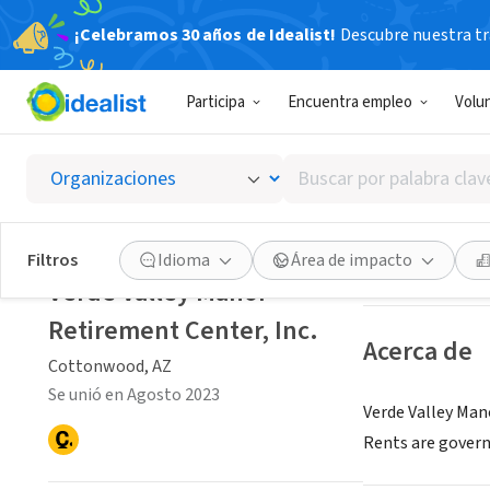
¡Celebramos 30 años de Idealist!
Descubre nuestra tra
ORGANIZACIÓ
Participa
Encuentra empleo
Volu
Verde V
Buscar
Cottonwood, AZ
por
palabra
clave
Guardar
Filtros
Idioma
Área de impacto
o
Verde Valley Manor
interés
Retirement Center, Inc.
Acerca de
Cottonwood, AZ
Se unió en Agosto 2023
Verde Valley Man
Rents are govern