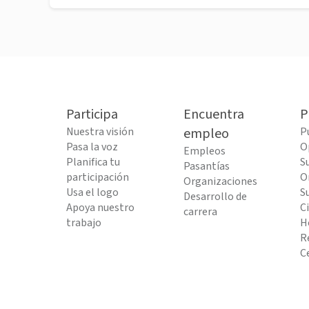
Participa
Encuentra
P
Nuestra visión
empleo
P
Pasa la voz
O
Empleos
Planifica tu
S
Pasantías
participación
O
Organizaciones
Usa el logo
S
Desarrollo de
Apoya nuestro
C
carrera
trabajo
H
R
C