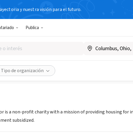
yectoria y nuestra visión para el futuro.
N SIN FIN DE LUCRO
ntariado
Publica
alley Manor Retirement Cente
|
www.verdevalleymanor.com
Compartir
Tipo de organización
or is a non-profit charity with a mission of providing housing for
ment subsidized.