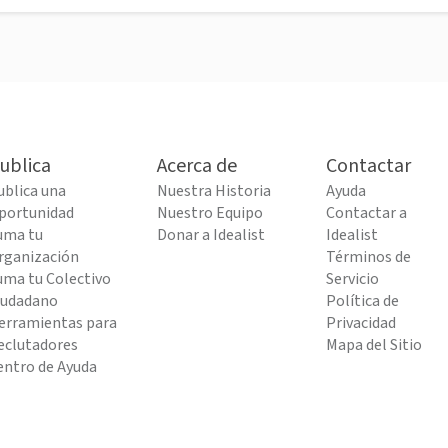
ublica
Acerca de
Contactar
ublica una
Nuestra Historia
Ayuda
portunidad
Nuestro Equipo
Contactar a
uma tu
Donar a Idealist
Idealist
rganización
Términos de
uma tu Colectivo
Servicio
iudadano
Política de
erramientas para
Privacidad
eclutadores
Mapa del Sitio
entro de Ayuda