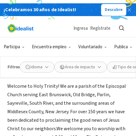
¡Celebramos 30 años de Idealist!
Descubre
ORGANIZACIÓN SIN FIN DE LUCRO
Holy Trinity Episcopal Church
Ingresa
Regístrate
(South River)
Participa
Encuentra empleo
Voluntariado
Publica
South River, NJ
|
www.holytrinitysr.org
Filtros
Idioma
Área de impacto
Tipo de o
Acerca de
Welcome to Holy Trinity! We are a parish of the Episcopal
Church serving East Brunswick, Old Bridge, Parlin,
Sayreville, South River, and the surrounding areas of
Middlesex County, New Jersey. For over 150 years we have
been dedicated to proclaiming the good news of Jesus
Christ to our neighbors.We welcome you to worship with