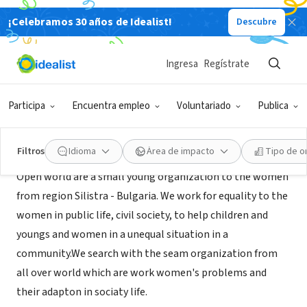
¡Celebramos 30 años de Idealist!
Descubre
ORGANIZACIÓN SIN FIN DE LUCRO
Open world
Ingresa
Regístrate
Silistra, 19, Bulgaria
Participa
Encuentra empleo
Voluntariado
Publica
Acerca de
Filtros
Idioma
Área de impacto
Tipo de o
Open world are a small young organization to the women
from region Silistra - Bulgaria. We work for equality to the
women in public life, civil society, to help children and
youngs and women in a unequal situation in a
community.We search with the seam organization from
all over world which are work women's problems and
their adapton in sociaty life.